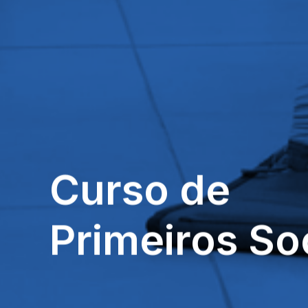
Curso
de
Primeiros
So