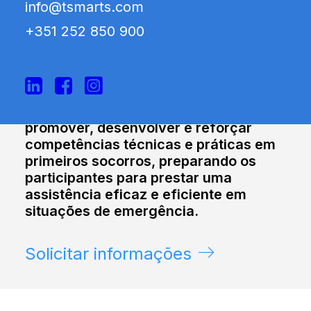
info@tsmarts.com
+351 252 850 900
SAÚDE E SEGURANÇA
Curso Europeu de Primeiros
Socorros
Formação profissional concebida para
promover, desenvolver e reforçar
competências técnicas e práticas em
primeiros socorros, preparando os
participantes para prestar uma
assistência eficaz e eficiente em
situações de emergência.
Solicitar informações